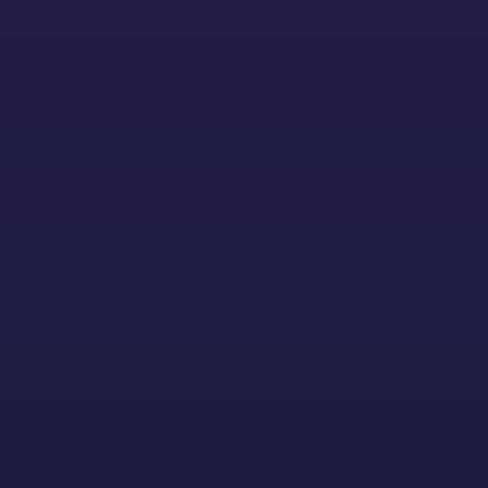
医疗健康
结合AI和大数据，提升疾病诊断和治疗